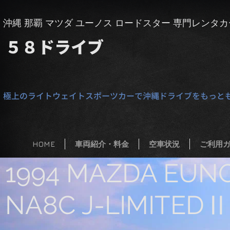
​沖縄 那覇 マツダ ユーノス ロードスター 専門レンタカ
５８
​ドライブ
極上のライトウェイトスポーツカーで沖縄ドライブをもっと
HOME
車両紹介・料金
空車状況
ご利用
1994 MAZDA EUN
NA8C J-LIMITEDⅡ