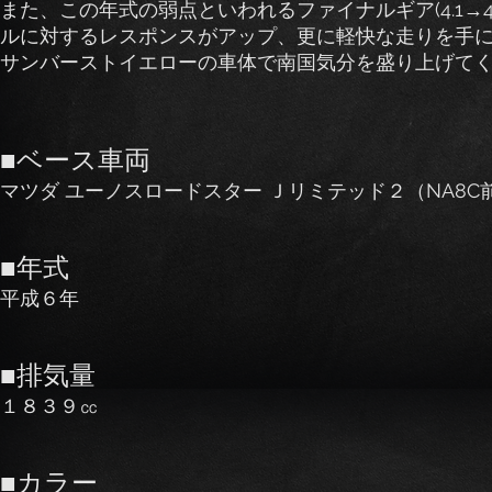
また、この年式の弱点といわれるファイナルギア(4.1→
ルに対するレスポンスがアップ、更に軽快な走りを手
サンバーストイエローの車体で南国気分を盛り上げて
■ベース車両
マツダ ユーノスロードスター Ｊリミテッド２（NA8C
■年式
平成６年
■排気量
１８３９㏄
■カラー