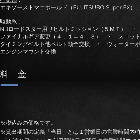
エキゾーストマニホールド（FUJITSUBO Super EX）
駆動系
：
NBロードスター用リビルトミッション（５ＭＴ） ・
ファイナルギア変更（４．１→４．３） ・
スロッ
タイミングベルト他ベルト類全交換 ・
ウォーター
エンジンマウント交換
​料 金
※税込みの価格です。
※貸出期間の定義
「当日」とは１営業日の営業時間内(