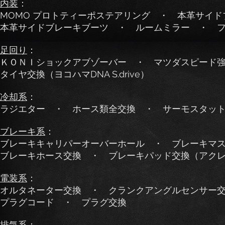
内装
：
MOMO プロトティーポステアリング ・ 本革サイ
本革サイドブレーキブーツ ・ ルームミラー ・ 
足回り
：
ＫＯＮＩショックアブゾーバー ・ マツダスピード
タイヤ交換（ヨコハマDNA S.drive）
冷却系
：
ラジエター ・ ホース類全交換 ・ サーモスタッ
ブレーキ系
：
ブレーキキャリパーオーバーホール ・ ブレーキマ
ブレーキホース交換 ・ ブレーキパッド交換（アクレ Ligh
電装系
：
オルタネーター交換 ・ クランクアングルセンサー
プラグコード ・ プラグ交換
排気系
：