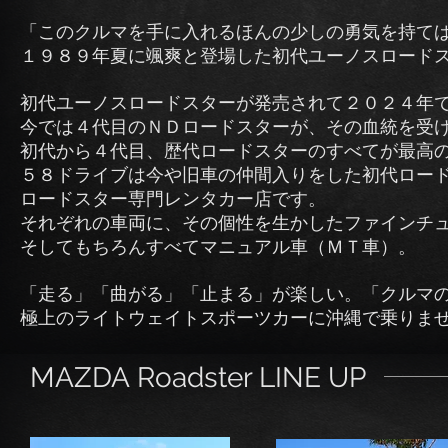
「このクルマを手に入れるほんの少しの勇気を持て
１９８９年夏に颯爽と登場した初代ユーノスロード
初代ユーノスロードスターが発売されて２０
２４年
今では４代目のＮＤロードスターが、その血統を受
初代から４代目、歴代ロードスターのすべてが最高
５８ドライブは今や旧車の仲間入りをした初代ロー
ロードスター専門レンタカー店です。
それぞれの車両に、その個性を生かしたファインチ
そしてもちろんすべてマニュアル車（ＭＴ車）。
「走る」「曲がる」「止まる」が楽しい。「クルマ
極上のライトウェイトスポーツカーに沖縄で乗りま
MAZDA Roadster LINE UP