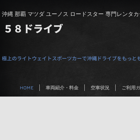
​沖縄 那覇 マツダ ユーノス ロードスター 専門レンタカ
５８
​ドライブ
極上のライトウェイトスポーツカーで沖縄ドライブをもっと
HOME
車両紹介・料金
空車状況
ご利用
Mazda & Eunos Ro
58Drive