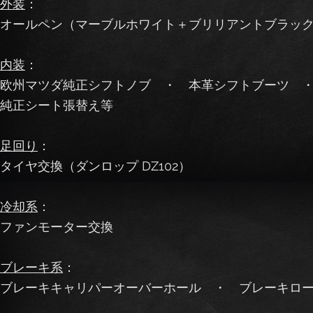
外装
：
オールペン（マーブルホワイト＋ブリリアントブラッ
内装
：
欧州マツダ純正シフトノブ ・ 本革シフトブーツ
純正シート張替え等
足回り
：
タイヤ交換（ダンロップ DZ102）
冷却系
：
ファンモーター交換
ブレーキ系
：
ブレーキキャリパーオーバーホール ・ ブレーキローター