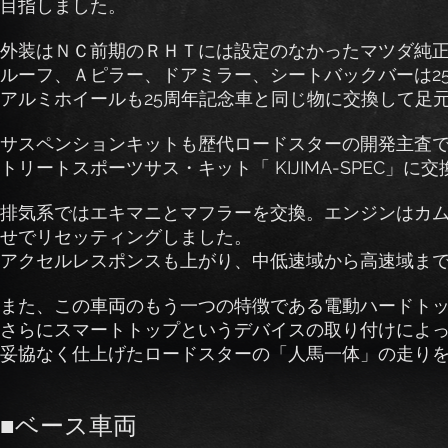
目指しました。
外装はＮＣ前期のＲＨＴには設定のなかったマツダ純
ルーフ、Ａピラー、ドアミラー、シートバックバーは2
アルミホイールも25周年記念車と同じ物に交換して足
サスペンションキットも歴代ロードスターの開発主査で
トリートスポーツサス・キット「 KIJIMA-SPEC」に交
排気系ではエキマニとマフラーを交換。エンジンはカ
せでリセッティングしました。
アクセルレスポンスも上がり、中低速域から高速域ま
また、この車両のもう一つの特徴である電動ハードトッ
さらにスマートトップというデバイスの取り付けによ
妥協なく仕上げたロードスターの「人馬一体」の走り
■ベース車両