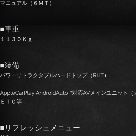
マニュアル（６ＭＴ）
■車重
１１３０Ｋｇ
■装備
パワーリトラクタブルハードトップ（RHT）
AppleCarPlay AndroidAuto™対応AVメインユニッ
ＥＴＣ等
■リフレッシュメニュー