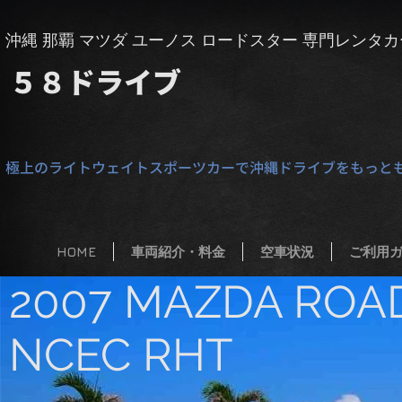
​沖縄 那覇 マツダ ユーノス ロードスター 専門レンタカ
５８
​ドライブ
極上のライトウェイトスポーツカーで沖縄ドライブをもっと
HOME
車両紹介・料金
空車状況
ご利用
2007 MAZDA ROA
NCEC RHT