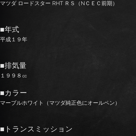
マツダ ロードスター RHT ＲＳ（NＣＥＣ前期）
■年式
平成１９年
■排気量
１９９８㏄
■カラー
マーブルホワイト（マツダ純正色にオールペン）
■トランスミッション