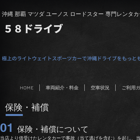
​沖縄 那覇 マツダ ユーノス ロードスター 専門レンタカ
５８
​ドライブ
極上のライトウェイトスポーツカーで沖縄ドライブをもっと
HOME
車両紹介・料金
空車状況
ご利用
保険・補償
01
保険・補償について
​当店より借受けたレンタカーで事故（当て逃げを含む）を起し、