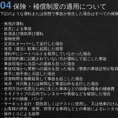
04
保険・補償制度の適用について
下記のような運転または状態で事故が発生した場合はすべての保
・無免許運転
・故意による事故
・飲酒及び酒気帯び運転
・薬物使用
・定員をオーバーして走行した場合
・迷惑（違法）駐車に起因した損害
・運転中にシートベルトを着用していなかった場合
・貸渡契約書に記載されていない方が運転して起こした事故
・事故現場から当店への連絡を怠った場合
・事故現場から警察への届出を怠った場合（警察の事故証明が取
・勝手に相手側と示談した場合
・貸渡時間を無断延長して事故を起こした場合
・海岸、河川敷または林間など車道以外を走行した場合
・使用方法が劣悪なために生じた車体などの損傷や腐食の補修費
・５８ドライブの店内でレンタカーや看板などを破損した場合
・タイヤの損傷、パンク
・サーキット走行・競技若しくはテストに使用し、又は他車のけ
・お客様の所有、使用、管理する車両などとの事故によるレンタ
・操作ミスによる故障